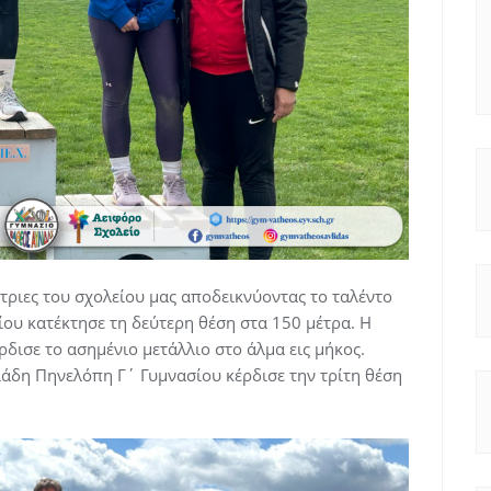
τριες του σχολείου μας αποδεικνύοντας το ταλέντο
ου κατέκτησε τη δεύτερη θέση στα 150 μέτρα. Η
δισε το ασημένιο μετάλλιο στο άλμα εις μήκος.
ιάδη Πηνελόπη Γ΄ Γυμνασίου κέρδισε την τρίτη θέση