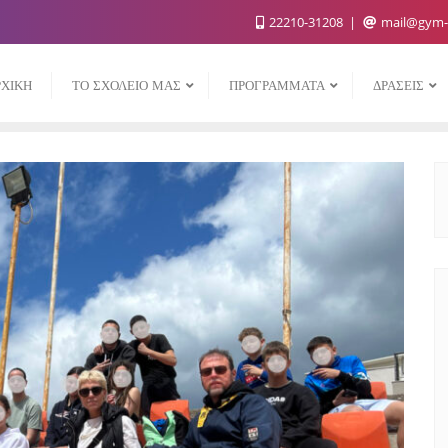
22210-31208
mail@gym-v
ΡΧΙΚΗ
ΤΟ ΣΧΟΛΕΙΟ ΜΑΣ
ΠΡΟΓΡΑΜΜΑΤΑ
ΔΡΑΣΕΙΣ