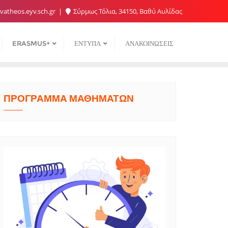
atheos.eyv.sch.gr
Σύρμως Τόλια, 34150, Βαθύ Αυλίδας
ERASMUS+
ΕΝΤΥΠΑ
ΑΝΑΚΟΙΝΩΣΕΙΣ
ΠΡΟΓΡΑΜΜΑ ΜΑΘΗΜΑΤΩΝ