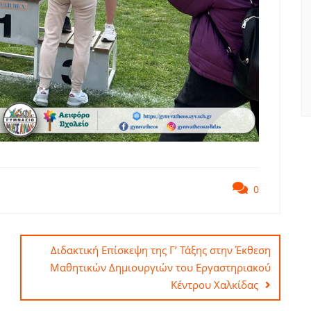
0
Διδακτική Επίσκεψη της Γ’ Τάξης στην Έκθεση
Μαθητικών Δημιουργιών του Εργαστηριακού
Κέντρου Χαλκίδας